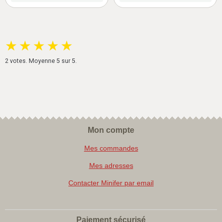
★
★
★
★
★
2
votes. Moyenne
5
sur 5.
Mon compte
Mes commandes
Mes adresses
Contacter Minifer par email
Paiement sécurisé