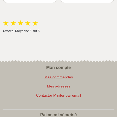
★
★
★
★
★
4
votes. Moyenne
5
sur 5.
Mon compte
Mes commandes
Mes adresses
Contacter Minifer par email
Paiement sécurisé