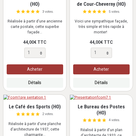
(HO)
de Cour-Cheverny (HO)
3 votes.
5 votes.
Réalisée à partir d'une ancienne
Voici une sympathique façade,
carte postale, cette superbe
très simple et très rapide à
façade...
monter!
44,00€ TTC
44,00€ TTC
Acheter
Acheter
Détails
Détails
Le Café des Sports (HO)
Le Bureau des Postes
(HO)
2 votes.
4 votes.
Réalisée à partir d'une planche
d'architecture de 1937, cette
Réalisé à partir d'un plan
charmante...
d'architecte de 1933, ce