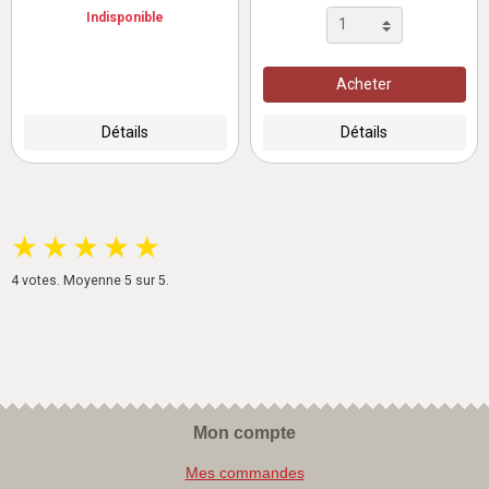
Indisponible
Acheter
Détails
Détails
★
★
★
★
★
4
votes. Moyenne
5
sur 5.
Mon compte
Mes commandes