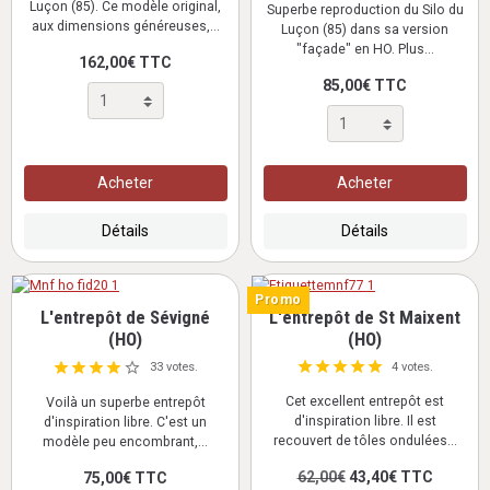
Luçon (85). Ce modèle original,
Superbe reproduction du Silo du
aux dimensions généreuses,...
Luçon (85) dans sa version
"façade" en HO. Plus...
162,00€ TTC
85,00€ TTC
Acheter
Acheter
Détails
Détails
Promo
L'entrepôt de Sévigné
L'entrepôt de St Maixent
(HO)
(HO)
4 votes.
33 votes.
Cet excellent entrepôt est
Voilà un superbe entrepôt
d'inspiration libre. Il est
d'inspiration libre. C'est un
recouvert de tôles ondulées...
modèle peu encombrant,...
62,00€
43,40€ TTC
75,00€ TTC